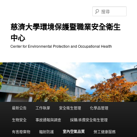
跳
至
搜
主
尋
要
慈濟大學環境保護暨職業安全衛生
內
中心
容
Center for Environmental Protection and Occupational Health
主
最新公告
工作執掌
安全衛生管理
化學品管理
要
選
生物安全
事故通報與調查
採購/承攬安全衛生管理
單
室內空氣品質
有害廢棄物
輻射防護
勞工健康服務