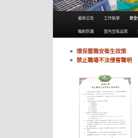
主
最新公告
工作執掌
安全
要
選
輻射防護
室內空氣品質
單
環保暨職安衛生政策
禁止職場不法侵害聲明