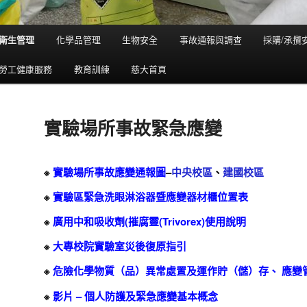
衛生管理
化學品管理
生物安全
事故通報與調查
採購/承攬
勞工健康服務
教育訓練
慈大首頁
實驗場所事故緊急應變
※
實驗場所事故應變通報圖
–
中央校區
、
建國校區
※
實驗區緊急洗眼淋浴器暨應變器材櫃位置表
※
廣用中和吸收劑(摧腐靈(Trivorex)使用說明
※
大專校院實驗室災後復原指引
※
危險化學物質（品）異常處置及運作貯（儲）存、 應變
※
影
片 –
個人防護及緊急應變基本概念