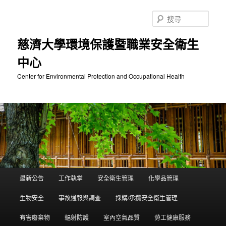
跳
至
搜
主
尋
要
慈濟大學環境保護暨職業安全衛生
內
中心
容
Center for Environmental Protection and Occupational Health
主
最新公告
工作執掌
安全衛生管理
化學品管理
要
選
生物安全
事故通報與調查
採購/承攬安全衛生管理
單
有害廢棄物
輻射防護
室內空氣品質
勞工健康服務