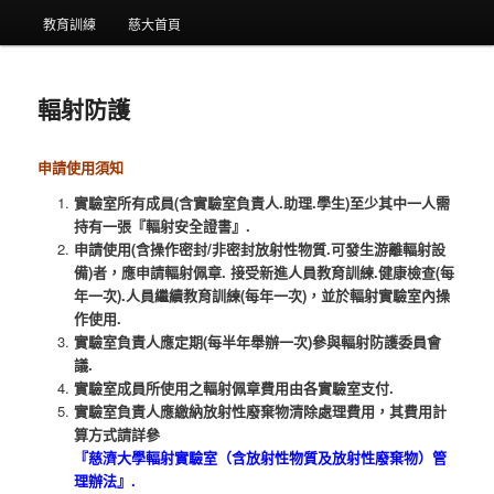
教育訓練
慈大首頁
輻射防護
申請使用須知
實驗室所有成員(含實驗室負責人.助理.學生)至少其中一人需
持有一張『輻射安全證書』.
申請使用(含操作密封/非密封放射性物質.可發生游離輻射設
備)者，應申請輻射佩章. 接受新進人員教育訓練.健康檢查(每
年一次).人員繼續教育訓練(每年一次)，並於輻射實驗室內操
作使用.
實驗室負責人應定期(每半年舉辦一次)參與輻射防護委員會
議.
實驗室成員所使用之輻射佩章費用由各實驗室支付.
實驗室負責人應繳納放射性廢棄物清除處理費用，其費用計
算方式請詳參
『
慈濟大學輻射實驗室（含放射性物質及放射性廢棄物）管
理辦法
』.