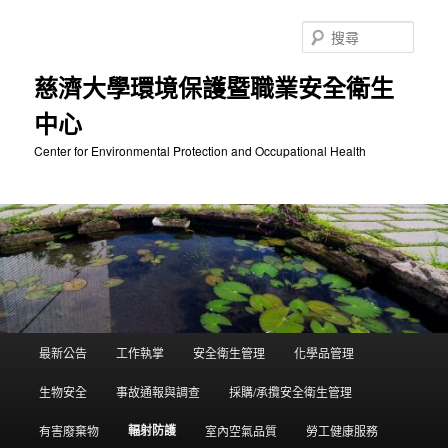
跳
至
搜
主
尋
要
慈濟大學環境保護暨職業安全衛生
內
中心
容
Center for Environmental Protection and Occupational Health
主
最新公告
工作執掌
安全衛生管理
化學品管理
要
選
生物安全
事故通報與調查
採購/承攬安全衛生管理
單
輻射防護
有害廢棄物
室內空氣品質
勞工健康服務